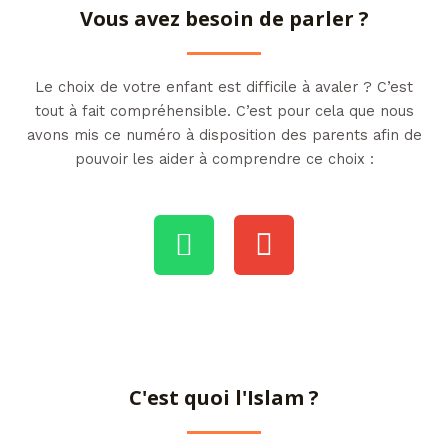
Vous avez besoin de parler ?
Le choix de votre enfant est difficile à avaler ? C’est
tout à fait compréhensible. C’est pour cela que nous
avons mis ce numéro à disposition des parents afin de
pouvoir les aider à comprendre ce choix :
W
E
h
n
a
v
t
e
s
l
a
o
C'est quoi l'Islam ?
p
p
p
e