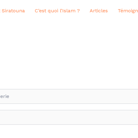
ut Siratouna
C’est quoi l’Islam ?
Articles
Témoign